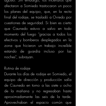
afectaron a Somiedo trastocaron un poco 
los planes del equipo, que, en la recta 
final del rodaje, se trasladó a Oviedo por 
cuestiones de seguridad. Si bien es cierto 
que Caunedo estuvo a salvo en todo 
momento del fuego "gracias a todos los 
efectivos y bomberos desplegados en la 
zona que hicieron un trabajo increíble 
estando de guardia incluso por las 
noches", subrayan.
Rutina de rodaje
Durante los días de rodaje en Somiedo, el 
equipo de dirección y producción salía 
de Caunedo en torno a las siete u ocho 
de la mañana y no regresaban hasta 
aproximadamente las seis de la tarde. 
Aprovechaban el espacio común que 