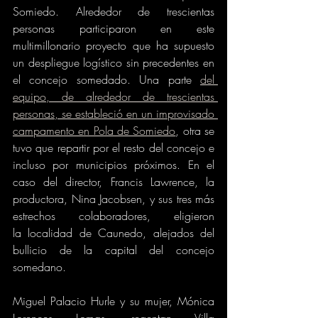
Somiedo. Alrededor de trescientas 
personas participaron en este 
multimillonario proyecto que ha supuesto 
un despliegue logístico sin precedentes en 
el concejo somedado. Una parte 
del 
equipo, de alrededor de trescientas 
personas, se estableció en un improvisado 
campamento en Pola de Somiedo
, otra se 
tuvo que repartir por el resto del concejo e 
incluso por municipios próximos. En el 
caso del director, Francis Lawrence, la 
productora, Nina Jacobsen, y sus tres más 
estrechos colaboradores, eligieron 
la localidad de Caunedo, alejados del 
bullicio de la capital del concejo 
somedano.
Miguel Palacio Hurle y su mujer, Mónica 
Lorences Lomas, regentan Villa 