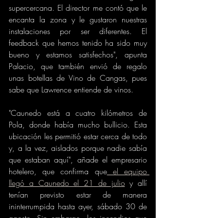
supercercana. El director me contó que le 
encanta la zona y le gustaron nuestras 
instalaciones por ser diferentes. El 
feedback que hemos tenido ha sido muy 
bueno y estamos satisfechos", apunta 
Palacio, que también envió de regalo 
unas botellas de Vino de Cangas, pues 
sabe que Lawrence entiende de vinos.
"Caunedo está a cuatro kilómetros de 
Pola, donde había mucho bullicio. Esta 
ubicación les permitió estar cerca de todo 
y, a la vez, aislados porque nadie sabía 
que estaban aquí", añade el empresario 
hotelero, que confirma que
 el equipo 
llegó a Caunedo el 21 de julio
 y allí 
tenían previsto estar de manera 
ininterrumpida hasta ayer, sábado 30 de 
agosto. Sin embargo, los incendios que 