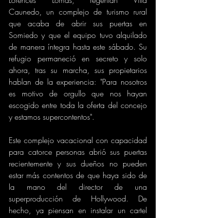
Caunedo, un complejo de turismo rural 
que acaba de abrir sus puertas en 
Somiedo y que el equipo tuvo alquilado 
de manera íntegra hasta este sábado. Su 
refugio permaneció en secreto y solo 
ahora, tras su marcha, sus propietarios 
hablan de la experiencia: "Para nosotros 
es motivo de orgullo que nos hayan 
escogido entre toda la oferta del concejo 
y estamos supercontentos".
Este complejo vacacional con capacidad 
para catorce personas abrió sus puertas 
recientemente y sus dueños no pueden 
estar más contentos de que haya sido de 
la mano del director de una 
superproducción de Hollywood. De 
hecho, ya piensan en instalar un cartel 